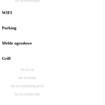
fas fa-hamburger
WIFI
Parking
Meble ogrodowe
Grill
fas fa-cat
fab fa-hotjar
fas fa-swimming-pool
fas fa-cookie-bite