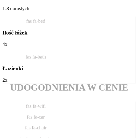
1-8 dorosłych
fas fa-bed
Ilość łóżek
4x
fas fa-bath
Łazienki
2x
UDOGODNIENIA W CENIE
fas fa-wifi
fas fa-car
fas fa-chair