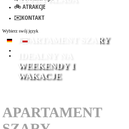
🚲 ATRAKCJE
Przedstawiamy
✉️KONTAKT
Wybierz swój język
APARTAMENT SZARY
IDEALNY NA
WEEKENDY I
WAKACJE
APARTAMENT
SZARY