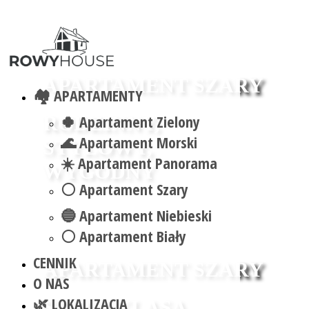
Przedstawiamy
APARTAMENT SZARY
🏘️ APARTAMENTY
🍀 Apartament Zielony
RODZINNY,
🌊 Apartament Morski
STYLOWY,
☀️ Apartament Panorama
WYGODNY
⚪ Apartament Szary
Przedstawiamy
🔵 Apartament Niebieski
⚪ Apartament Biały
CENNIK
APARTAMENT SZARY
O NAS
🌿 LOKALIZACJA
STYL I KLASA