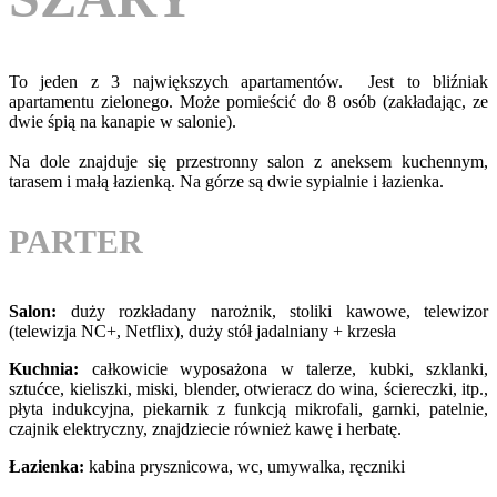
To jeden z 3 największych apartamentów.
Jest to bliźniak
apartamentu zielonego. Może pomieścić do 8 osób (zakładając, ze
dwie śpią na kanapie w salonie).
Na dole znajduje się przestronny salon z aneksem kuchennym,
tarasem i małą łazienką. Na górze są dwie sypialnie i łazienka.
PARTER
Salon:
duży rozkładany narożnik, stoliki kawowe, telewizor
(telewizja NC+, Netflix), duży stół jadalniany + krzesła
Kuchnia:
całkowicie wyposażona w talerze, kubki, szklanki,
sztućce, kieliszki, miski, blender, otwieracz do wina, ściereczki, itp.,
płyta indukcyjna, piekarnik z funkcją mikrofali, garnki, patelnie,
czajnik elektryczny, znajdziecie również kawę i herbatę.
Łazienka:
kabina prysznicowa, wc, umywalka, ręczniki