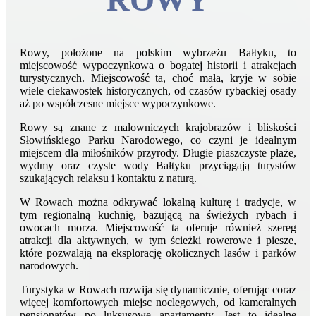
ROWY
Rowy, położone na polskim wybrzeżu Bałtyku, to
miejscowość wypoczynkowa o bogatej historii i atrakcjach
turystycznych. Miejscowość ta, choć mała, kryje w sobie
wiele ciekawostek historycznych, od czasów rybackiej osady
aż po współczesne miejsce wypoczynkowe.
Rowy są znane z malowniczych krajobrazów i bliskości
Słowińskiego Parku Narodowego, co czyni je idealnym
miejscem dla miłośników przyrody. Długie piaszczyste plaże,
wydmy oraz czyste wody Bałtyku przyciągają turystów
szukających relaksu i kontaktu z naturą.
W Rowach można odkrywać lokalną kulturę i tradycje, w
tym regionalną kuchnię, bazującą na świeżych rybach i
owocach morza. Miejscowość ta oferuje również szereg
atrakcji dla aktywnych, w tym ścieżki rowerowe i piesze,
które pozwalają na eksplorację okolicznych lasów i parków
narodowych.
Turystyka w Rowach rozwija się dynamicznie, oferując coraz
więcej komfortowych miejsc noclegowych, od kameralnych
pensjonatów po luksusowe apartamenty. Jest to idealne