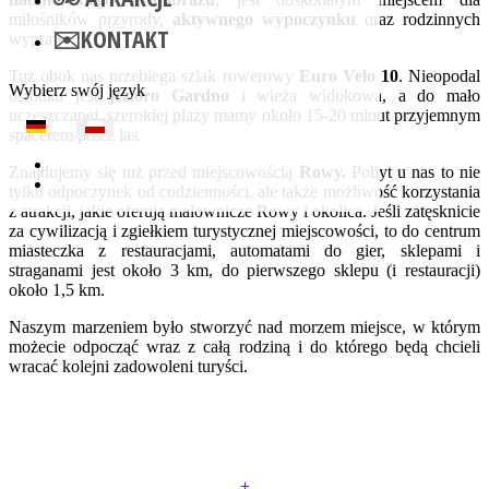
miłośników przyrody,
aktywnego wypoczynku
oraz rodzinnych
✉️KONTAKT
wypraw.
Tuż obok nas przebiega szlak rowerowy
Euro Velo 10
. Nieopodal
Wybierz swój język
ośrodka jest
jezioro Gardno
i wieża widokowa, a do mało
uczęszczanej, szerokiej plaży mamy około 15-20 minut przyjemnym
spacerem przez las.
Znajdujemy się tuż przed miejscowością
Rowy.
Pobyt u nas to nie
tylko odpoczynek od codzienności, ale także możliwość korzystania
z atrakcji, jakie oferują malownicze Rowy i okolica. Jeśli zatęsknicie
za cywilizacją i zgiełkiem turystycznej miejscowości, to do centrum
miasteczka z restauracjami, automatami do gier, sklepami i
straganami jest około 3 km, do pierwszego sklepu (i restauracji)
około 1,5 km.
Naszym marzeniem było stworzyć nad morzem miejsce, w którym
możecie odpocząć wraz z całą rodziną i do którego będą chcieli
wracać kolejni zadowoleni turyści.
+