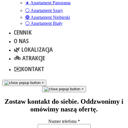
☀️ Apartament Panorama
⚪ Apartament Szary
🔵 Apartament Niebieski
⚪ Apartament Biały
CENNIK
O NAS
🌿 LOKALIZACJA
🚲 ATRAKCJE
✉️KONTAKT
×
×
Zostaw kontakt do siebie. Oddzwonimy i
omówimy naszą ofertę.
Numer telefonu
*