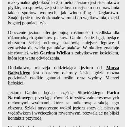
maksymalna głębokość to 2,6 metra. Jezioro jest stosunkowo
płytkie, co sprawia, że jest idealnym miejscem do uprawiania
takich sportów wodnych, jak windsurfing i żeglarstwo.
Znajdują się tu też doskonałe warunki do wędkowania, dzięki
bogatej populacji ryb.
Otoczenie jeziora oferuje bujną roślinność i siedliska dla
różnorodnych gatunków ptaków. Gardnieńskie Lęgi, będące
obszarem ścisłej ochrony, stanowią miejsce lęgowe i
żerowiska dla wielu gatunków ptaków. W okolicy znajduje
się również wieś
Gardna Wielka
z zabytkowym kościołem,
która jest warta odwiedzenia.
Dodatkowo, mierzeja oddzielająca jezioro od
Morza
Bałtyckiego
jest obszarem ochrony ścisłej, gdzie można
podziwiać rzadkie gatunki roślin oraz wydmy Mierzei
Łebskiej.
Jezioro Gardno, będące częścią
Słowińskiego Parku
Narodowego
, przyciąga również turystów zainteresowanych
ruchomymi wydmami, które są unikatową atrakcją tego
obszaru. Szlaki turystyczne wokół jeziora sprzyjają pieszym
wędrówkom i wycieczkom rowerowym, pozwalając na bliski
kontakt z przyrodą.