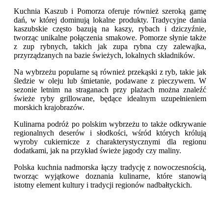
Kuchnia Kaszub i Pomorza oferuje również szeroką gamę
dań, w której dominują lokalne produkty. Tradycyjne dania
kaszubskie często bazują na kaszy, rybach i dziczyźnie,
tworząc unikalne połączenia smakowe. Pomorze słynie także
z zup rybnych, takich jak zupa rybna czy zalewajka,
przyrządzanych na bazie świeżych, lokalnych składników.
Na wybrzeżu popularne są również przekąski z ryb, takie jak
śledzie w oleju lub śmietanie, podawane z pieczywem. W
sezonie letnim na straganach przy plażach można znaleźć
świeże ryby grillowane, będące idealnym uzupełnieniem
morskich krajobrazów.
Kulinarna podróż po polskim wybrzeżu to także odkrywanie
regionalnych deserów i słodkości, wśród których królują
wyroby cukiernicze z charakterystycznymi dla regionu
dodatkami, jak na przykład świeże jagody czy maliny.
Polska kuchnia nadmorska łączy tradycję z nowoczesnością,
tworząc wyjątkowe doznania kulinarne, które stanowią
istotny element kultury i tradycji regionów nadbałtyckich.