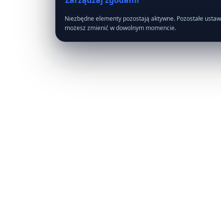
Zarządzaj zgodami
Niezbędne elementy pozostają aktywne. Pozostałe ustaw
Analityka
możesz zmienić w dowolnym momencie.
Pomaga mierzyć ruch i skuteczność treści.
Marketing
Steruje pikselami i remarketingiem.
Preferencje
Zapamiętuje wygodne ustawienia interfejsu.