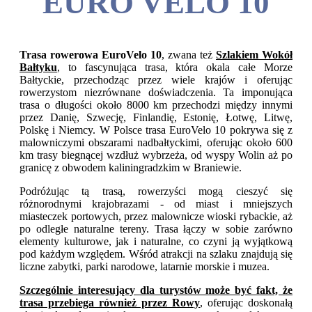
EURO VELO 10
Trasa rowerowa EuroVelo 10
, zwana też
Szlakiem Wokół
Bałtyku
, to fascynująca trasa, która okala całe Morze
Bałtyckie, przechodząc przez wiele krajów i oferując
rowerzystom niezrównane doświadczenia. Ta imponująca
trasa o długości około 8000 km przechodzi między innymi
przez Danię, Szwecję, Finlandię, Estonię, Łotwę, Litwę,
Polskę i Niemcy. W Polsce trasa EuroVelo 10 pokrywa się z
malowniczymi obszarami nadbałtyckimi, oferując około 600
km trasy biegnącej wzdłuż wybrzeża, od wyspy Wolin aż po
granicę z obwodem kaliningradzkim w Braniewie.
Podróżując tą trasą, rowerzyści mogą cieszyć się
różnorodnymi krajobrazami - od miast i mniejszych
miasteczek portowych, przez malownicze wioski rybackie, aż
po odległe naturalne tereny. Trasa łączy w sobie zarówno
elementy kulturowe, jak i naturalne, co czyni ją wyjątkową
pod każdym względem. Wśród atrakcji na szlaku znajdują się
liczne zabytki, parki narodowe, latarnie morskie i muzea.
Szczególnie interesujący dla turystów może być fakt, że
trasa przebiega również przez Rowy
, oferując doskonałą