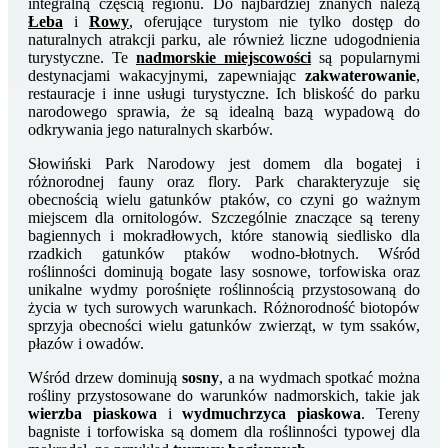
integralną częścią regionu. Do najbardziej znanych należą
Łeba
i
Rowy
, oferujące turystom nie tylko dostęp do
naturalnych atrakcji parku, ale również liczne udogodnienia
turystyczne. Te
nadmorskie miejscowości
są popularnymi
destynacjami wakacyjnymi, zapewniając
zakwaterowanie
,
restauracje i inne usługi turystyczne. Ich bliskość do parku
narodowego sprawia, że są idealną bazą wypadową do
odkrywania jego naturalnych skarbów.
Słowiński Park Narodowy jest domem dla bogatej i
różnorodnej fauny oraz flory. Park charakteryzuje się
obecnością wielu gatunków ptaków, co czyni go ważnym
miejscem dla ornitologów. Szczególnie znaczące są tereny
bagiennych i mokradłowych, które stanowią siedlisko dla
rzadkich gatunków ptaków wodno-błotnych. Wśród
roślinności dominują bogate lasy sosnowe, torfowiska oraz
unikalne wydmy porośnięte roślinnością przystosowaną do
życia w tych surowych warunkach. Różnorodność biotopów
sprzyja obecności wielu gatunków zwierząt, w tym ssaków,
płazów i owadów.
Wśród drzew dominują
sosny
, a na wydmach spotkać można
rośliny przystosowane do warunków nadmorskich, takie jak
wierzba piaskowa
i
wydmuchrzyca piaskowa
. Tereny
bagniste i torfowiska są domem dla roślinności typowej dla