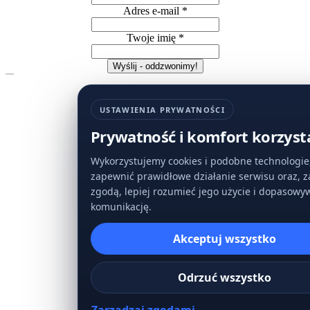
Adres e-mail
*
Twoje imię
*
Wyślij - oddzwonimy!
USTAWIENIA PRYWATNOŚCI
CENTRUM PREFERENCJI
Prywatność i komfort korzyst
Dostosuj ustawienia prywatności
Wykorzystujemy cookies i podobne technologie
Niezbędne elementy pozostają aktywne. Pozostałe ustawieni
zapewnić prawidłowe działanie serwisu oraz, z
możesz zmienić w dowolnym momencie.
zgodą, lepiej rozumieć jego użycie i dopasowy
komunikację.
Akceptuj wszystko
Niezbędne
Utrzymują działanie strony i bezpieczeństwo sesji.
Odrzuć wszystko