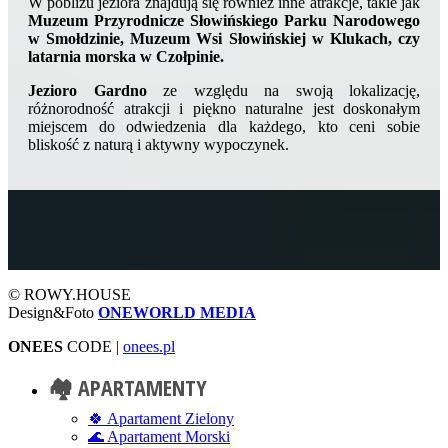
W pobliżu jeziora znajdują się również inne atrakcje, takie jak
Muzeum Przyrodnicze Słowińskiego Parku Narodowego
w Smołdzinie, Muzeum Wsi Słowińskiej w Klukach, czy
latarnia morska w Czołpinie.
Jezioro Gardno
ze względu na swoją lokalizację,
różnorodność atrakcji i piękno naturalne jest doskonałym
miejscem do odwiedzenia dla każdego, kto ceni sobie
bliskość z naturą i aktywny wypoczynek.
© ROWY.HOUSE
Design&Foto
ONEWORLD MEDIA
ONEES
CODE |
onees.pl
🏘️ APARTAMENTY
🍀 Apartament Zielony
🌊 Apartament Morski