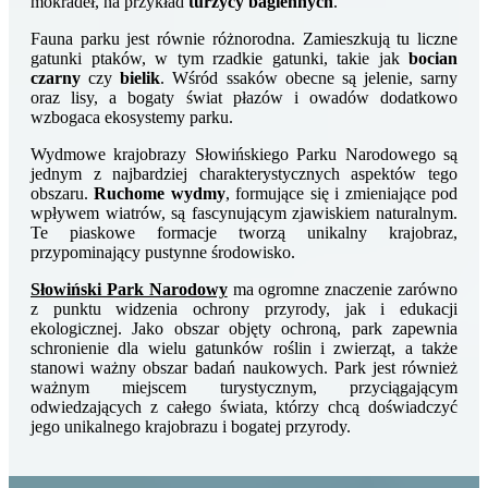
mokradeł, na przykład
turzycy bagiennych
.
Fauna parku jest równie różnorodna. Zamieszkują tu liczne
gatunki ptaków, w tym rzadkie gatunki, takie jak
bocian
czarny
czy
bielik
. Wśród ssaków obecne są jelenie, sarny
oraz lisy, a bogaty świat płazów i owadów dodatkowo
wzbogaca ekosystemy parku.
Wydmowe krajobrazy Słowińskiego Parku Narodowego są
jednym z najbardziej charakterystycznych aspektów tego
obszaru.
Ruchome wydmy
, formujące się i zmieniające pod
wpływem wiatrów, są fascynującym zjawiskiem naturalnym.
Te piaskowe formacje tworzą unikalny krajobraz,
przypominający pustynne środowisko.
Słowiński Park Narodowy
ma ogromne znaczenie zarówno
z punktu widzenia ochrony przyrody, jak i edukacji
ekologicznej. Jako obszar objęty ochroną, park zapewnia
schronienie dla wielu gatunków roślin i zwierząt, a także
stanowi ważny obszar badań naukowych. Park jest również
ważnym miejscem turystycznym, przyciągającym
odwiedzających z całego świata, którzy chcą doświadczyć
jego unikalnego krajobrazu i bogatej przyrody.